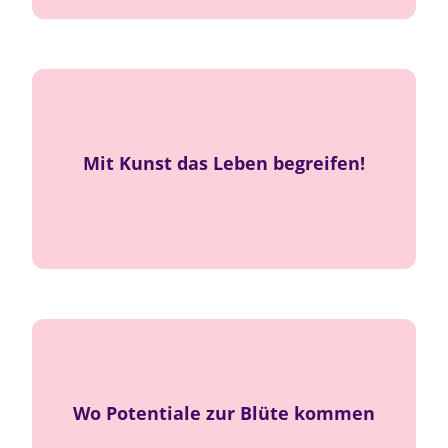
!
essenziell
ist kein Extra – sie ist
Kreativität
Mit Kunst das Leben begreifen!
Ästhetik
als pädagogisches Prinzip:
Schönheit
beeinflussen Lernen!
Wohlbefinden
und
Jedes Kind wird an seiner
geführt.
Leistungsgrenze
Wo Potentiale zur Blüte kommen