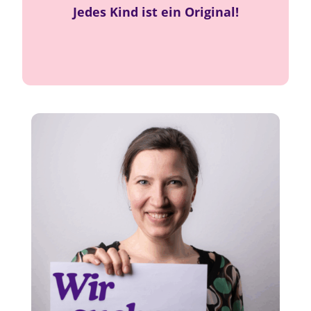
eigener
und genauso darf es lernen mit
Jedes Kind ist ein Original!
.
Begabung
und
Geschichte