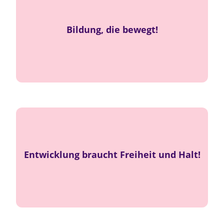
und
Begegnung
,
Inspiration
Ein Ort der
Bildung, die bewegt!
Wertschätzung.
Wurzeln
Kinder brauchen beides –
Entwicklung braucht Freiheit und Halt!
.
Flügel
und