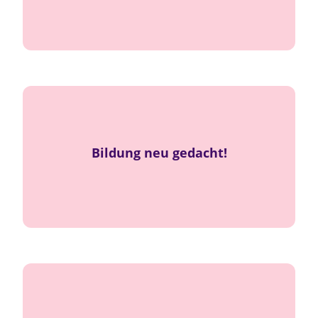
schaffen.
Erfolgserlebnisse
wissenschaftlicher
Verwurzelt in
Bildung neu gedacht!
.
neue Wege
, offen für
Erkenntnis