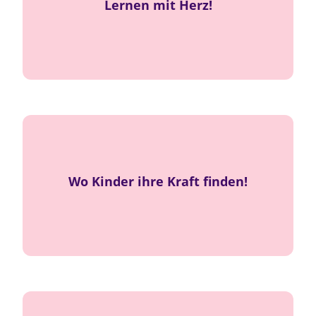
Lernen mit Herz!
, sondern
nicht Druck
Leistung bedeutet
!
Wachstum mit Freude
Innere Gewissheit durch
Wo Kinder ihre Kraft finden!
.
Selbstwert